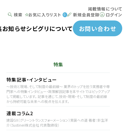
掲載情報について
検索
お気に入りリスト
新規会員登録
ログイン
0
集
お知らせ
シビグリについて
お問い合わせ
特集
特集記事・インタビュー
～技術と現場、そして制度の最前線～ 業界のトップを担う実務者や専
門家への特集インタビュー・政策解説記事を本サイトではピックアップ
して掲載しています。 記事を通じて、技術・現場・そして制度の最前線
から持続可能な未来への視点を伝えます。
連載コラム2
建設GX（グリーントランスフォーメーション）実装への道 著者：針生洋
介（Sustineri株式会社 代表取締役）