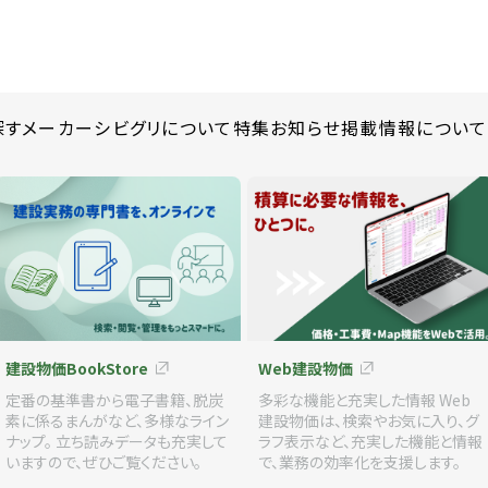
探す
メーカー
シビグリについて
特集
お知らせ
掲載情報について
建設物価BookStore
Web建設物価
定番の基準書から電子書籍、脱炭
多彩な機能と充実した情報 Web
素に係るまんがなど、多様なライン
建設物価は、検索やお気に入り、グ
ナップ。 立ち読みデータも充実して
ラフ表示など、充実した機能と情報
いますので、ぜひご覧ください。
で、業務の効率化を支援します。