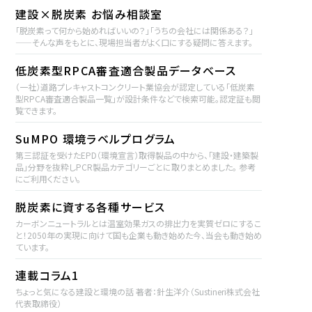
建設×脱炭素 お悩み相談室
「脱炭素って何から始めればいいの？」「うちの会社には関係ある？」
——そんな声をもとに、現場担当者がよく口にする疑問に答えます。
低炭素型RPCA審査適合製品データベース
（一社）道路プレキャストコンクリート業協会が認定している「低炭素
型RPCA審査適合製品一覧」が設計条件などで検索可能。認定証も閲
覧できます。
SuMPO 環境ラベルプログラム
第三認証を受けたEPD（環境宣言）取得製品の中から、「建設・建築製
品」分野を抜粋しPCR製品カテゴリーごとに取りまとめました。 参考
にご利用ください。
脱炭素に資する各種サービス
カーボンニュートラルとは温室効果ガスの排出力を実質ゼロにするこ
と！2050年の実現に向けて国も企業も動き始めた今、当会も動き始め
ています。
連載コラム1
ちょっと気になる建設と環境の話 著者：針生洋介（Sustineri株式会社
代表取締役）