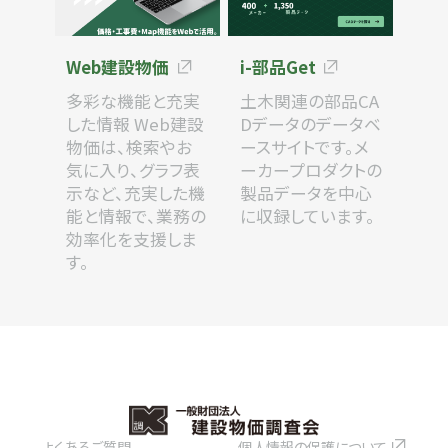
Web建設物価
i-部品Get
多彩な機能と充実
土木関連の部品CA
した情報 Web建設
Dデータのデータベ
物価は、検索やお
ースサイトです。メ
気に入り、グラフ表
ーカープロダクトの
示など、充実した機
製品データを中心
能と情報で、業務の
に収録しています。
効率化を支援しま
す。
よくあるご質問
個人情報の保護について