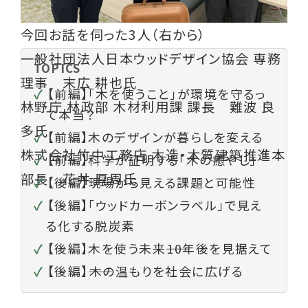
今回お話を伺った3人（右から）
一般社団法人日本ウッドデザイン協会 専務
TOPICS
理事 末広 耕也氏
【前編】
「木を使うこと」が環境を守るっ
林野庁 林政部 木材利用課 課長 難波 良
て本当？
多氏
【前編】
木のデザインが暮らしを変える
株式会社竹中工務店 木造・木質建築推進本
【前編】
科学が証明する「木の癒やし」
部長 花井 厚周氏
【後編】
現場から見える課題と可能性
【後編】
「ウッドカーボンラベル」で見え
る化する脱炭素
【後編】
木を使う未来――10年後を見据えて
【後編】
――木の温もりを社会に広げる