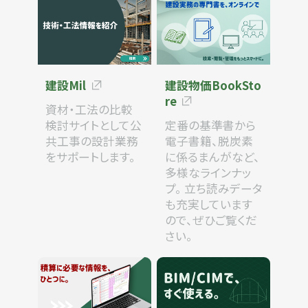
建設Mil
建設物価BookSto
re
資材・工法の比較
検討サイトとして公
定番の基準書から
共工事の設計業務
電子書籍、脱炭素
をサポートします。
に係るまんがなど、
多様なラインナッ
プ。 立ち読みデータ
も充実しています
ので、ぜひご覧くだ
さい。