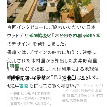
今回インタビューにご協力いただいた日本
ウッドデザイン協会と『木とともに創る105
前編はこちら
／
<< インタビュー記事一覧
のデザイン』を発刊しました。
書籍では、デザインの魅力に加えて、建築に
使用された木材量から算出した炭素貯蔵量
特集
（一部除く）を掲載し、木材利用による地球温
暖化防止への貢献を"見える化"しています。
特集記事・インタビ
連載コラム2
ぜひ、
書籍
も併せてご覧ください。
建設GX（グリーントランスフォ
ュー
ーメーション）実装への道 著
～技術と現場、そして制度の
者：針生洋介（Sustineri株式
最前線～ 業界のトップを担う
会社 代表取締役）
実務者や専門家への特集イン